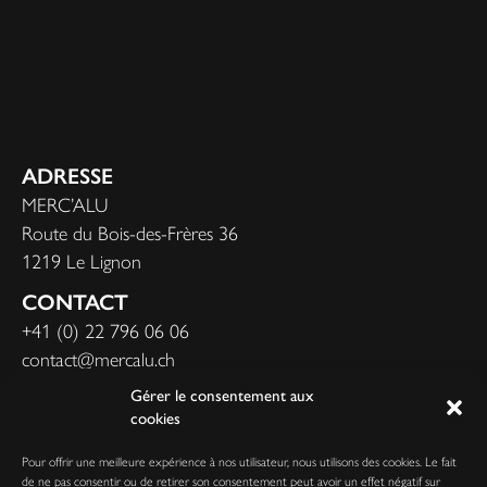
ADRESSE
MERC’ALU
Route du Bois-des-Frères 36
1219 Le Lignon
CONTACT
+41 (0) 22 796 06 06
contact@mercalu.ch
Gérer le consentement aux
cookies
NOS PRESTATIONS
Pour offrir une meilleure expérience à nos utilisateur, nous utilisons des cookies. Le fait
NOS REALISATIONS
de ne pas consentir ou de retirer son consentement peut avoir un effet négatif sur