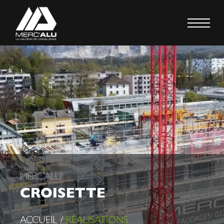
MERC’ALU
CROISETTE
ACCUEIL /
RÉALISATIONS