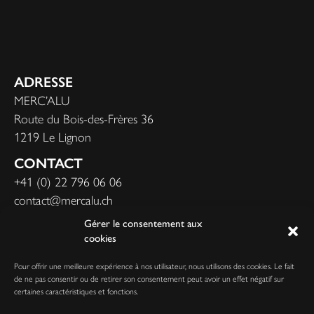
ADRESSE
MERC’ALU
Route du Bois-des-Frères 36
1219 Le Lignon
CONTACT
+41 (0) 22 796 06 06
contact@mercalu.ch
Gérer le consentement aux
cookies
NOS PRESTATIONS
Pour offrir une meilleure expérience à nos utilisateur, nous utilisons des cookies. Le fait
NOS REALISATIONS
de ne pas consentir ou de retirer son consentement peut avoir un effet négatif sur
certaines caractéristiques et fonctions.
DEMANDE DE DEVIS