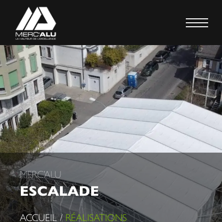
MERC’ALU
ESCALADE
ACCUEIL /
RÉALISATIONS